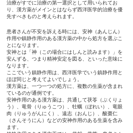
治療がすでに治療の第一選択として用いられてお
り、漢方薬がメインとはならず西洋医学的治療を優
先すべきものと考えられます。
患者さんが不安を訴える時には、安神（あんじん）
作用や鎮静作用のある漢方薬の中から処方を選ぶこ
とになります。
安神とは「神（この場合にはしんと読みます）」を
安んずる、つまり精神安定を図る、といった意味に
なります。
ここでいう鎮静作用は、西洋医学でいう鎮静作用と
ほぼ同じと考えてよいでしょう。
漢方薬は、一つ一つの処方に、複数の生薬が含まれ
ているのが通例です。
安神作用のある漢方薬は、共通して茯苓（ぶくりょ
う）、竜骨（りゅうこつ）、牡蠣（ぼれい）、竜眼
肉（りゅうがんにく）、遠志（おんじ）、酸棗仁
（さんそうにん）などの安神作用のある生薬を含み
ます。