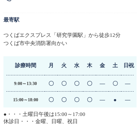
最寄駅
つくばエクスプレス「研究学園駅」から徒歩12分
つくば市中央消防署向かい
診療時間
月
火
水
木
金
土
日・祝
〇
〇
〇
〇
―
〇
―
9:00～13:30
〇
〇
〇
〇
―
●
―
15:00～18:00
●・・・土曜日午後は15:00～17:00
休診日・・・金曜、日曜、祝日